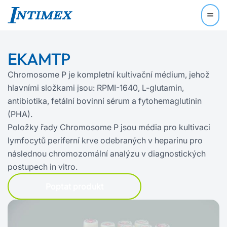
EKAMTP
Chromosome P je kompletní kultivační médium, jehož
hlavními složkami jsou: RPMI-1640, L‍-‍glutamin,
antibiotika, fetální bovinní sérum a fytohemaglutinin
(PHA).
Položky řady Chromosome P jsou média pro kultivaci
lymfocytů periferní krve odebraných v heparinu pro
následnou chromozomální analýzu v diagnostických
postupech in vitro.
Poptat produkt