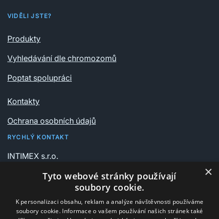
VIDĚLI JSTE?
Produkty
Vyhledávání dle chromozomů
Poptat spolupráci
Kontakty
Ochrana osobních údajů
RYCHLÝ KONTAKT
INTIMEX s.r.o.
Vrchlického sady 541/6
×
Tyto webové stránky používají
735 06 Karviná – Nové Město
soubory cookie.
K personalizaci obsahu, reklam a analýze návštěvnosti používáme
+420 596 311 612
soubory cookie. Informace o vašem používání našich stránek také
intimex@post.cz