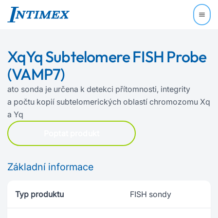
XqYq Subtelomere FISH Probe
(VAMP7)
ato sonda je určena k detekci přítomnosti, integrity
a počtu kopií subtelomerických oblastí chromozomu Xq
a Yq
Poptat produkt
Základní informace
Typ produktu
FISH sondy