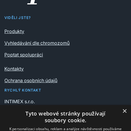
VIDĚLI JSTE?
Produkty
Vyhledávání dle chromozomů
Poptat spolupráci
Kontakty
Ochrana osobních údajů
RYCHLÝ KONTAKT
INTIMEX s.r.o.
Vrchlického sady 541/6
×
Tyto webové stránky používají
735 06 Karviná – Nové Město
soubory cookie.
K personalizaci obsahu, reklam a analýze návštěvnosti používáme
+420 596 311 612