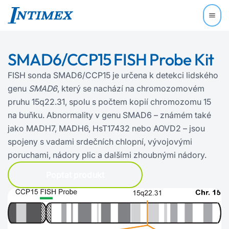
SMAD6/CCP15 FISH Probe Kit
FISH sonda SMAD6/CCP15 je určena k detekci lidského
genu
SMAD6
, který se nachází na chromozomovém
pruhu 15q22.31, spolu s počtem kopií chromozomu 15
na buňku. Abnormality v genu SMAD6 – známém také
jako MADH7, MADH6, HsT17432 nebo AOVD2 – jsou
spojeny s vadami srdečních chlopní, vývojovými
poruchami, nádory plic a dalšími zhoubnými nádory.
Poptat produkt