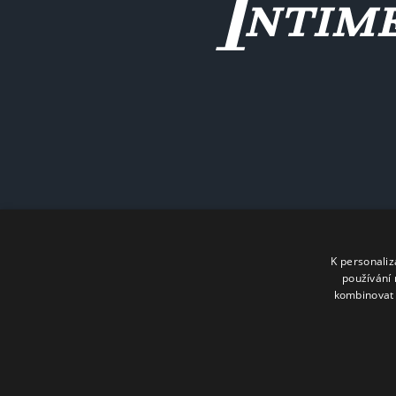
K personali
používání 
kombinovat 