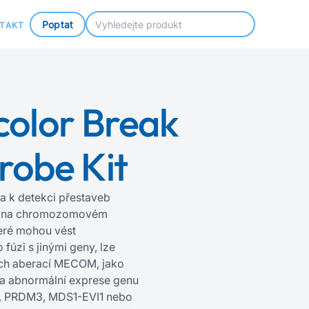
Poptat
TAKT
olor Break
robe Kit
 k detekci přestaveb
m na chromozomovém
eré mohou vést
 fúzi s jinými geny, lze
ších aberací MECOM, jako
 a abnormální exprese genu
, PRDM3, MDS1-EVI1 nebo