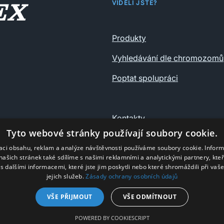
VIDĚLI JSTE?
Produkty
Vyhledávání dle chromozomů
Poptat spolupráci
Kontakty
Tyto webové stránky používají soubory cookie.
Ochrana osobních údajů
zaci obsahu, reklam a analýze návštěvnosti používáme soubory cookie. Infor
našich stránek také sdílíme s našimi reklamními a analytickými partnery, kte
s dalšími informacemi, které jste jim poskytli nebo které shromáždili při vaš
jejich služeb.
Zásady ochrany osobních údajů
VŠE PŘIJMOUT
VŠE ODMÍTNOUT
© Nyro 2025
POWERED BY COOKIESCRIPT