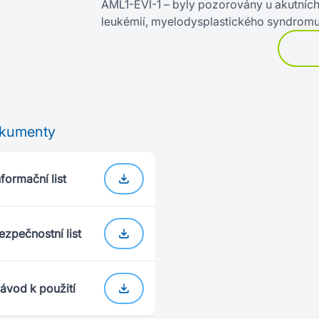
AML1-EVI-1 – byly pozorovány u akutníc
leukémií, myelodysplastického syndromu 
kumenty
nformační list
ezpečnostní list
ávod k použití