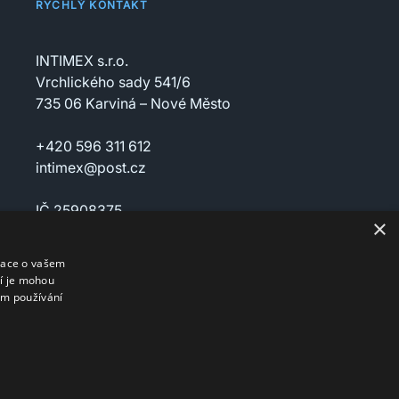
RYCHLÝ KONTAKT
INTIMEX s.r.o.
Vrchlického sady 541/6
735 06 Karviná – Nové Město
+420 596 311 612
intimex@post.cz
IČ 25908375
×
DIČ CZ25908375
mace o vašem
ří je mohou
em používání