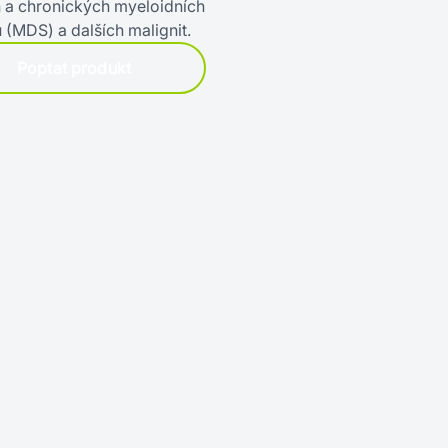
h a chronických myeloidních
(MDS) a dalších malignit.
Poptat produkt