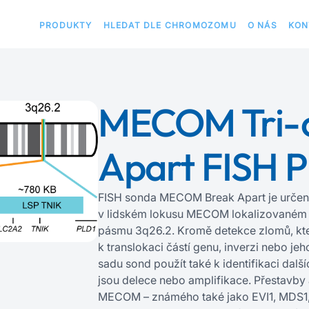
PRODUKTY
HLEDAT DLE CHROMOZOMU
O NÁS
KON
MECOM Tri-c
Apart FISH P
FISH sonda MECOM Break Apart je určena
v lidském lokusu MECOM lokalizované
pásmu 3q26.2. Kromě detekce zlomů, kt
k translokaci částí genu, inverzi nebo jeho
sadu sond použít také k identifikaci dal
jsou delece nebo amplifikace. Přestavby
MECOM – známého také jako EVI1, MDS1