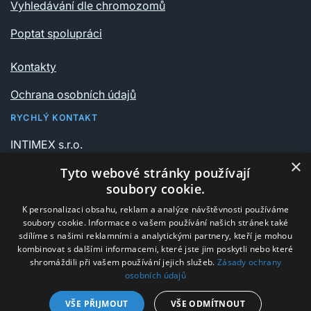
Vyhledávání dle chromozomů
Poptat spolupráci
Kontakty
Ochrana osobních údajů
RYCHLÝ KONTAKT
INTIMEX s.r.o.
Vrchlického sady 541/6
×
Tyto webové stránky používají
735 06 Karviná – Nové Město
soubory cookie.
K personalizaci obsahu, reklam a analýze návštěvnosti používáme
+420 596 311 612
soubory cookie. Informace o vašem používání našich stránek také
intimex@post.cz
sdílíme s našimi reklamními a analytickými partnery, kteří je mohou
kombinovat s dalšími informacemi, které jste jim poskytli nebo které
IČ 25908375
shromáždili při vašem používání jejich služeb.
Zásady ochrany
osobních údajů
DIČ CZ25908375
VŠE PŘIJMOUT
VŠE ODMÍTNOUT