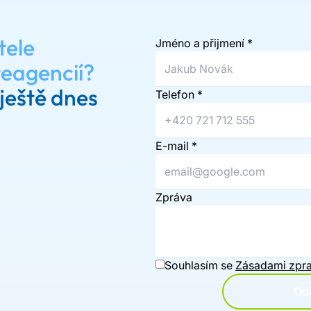
tele
Jméno a přijmení
*
reagencií?
ještě dnes
Telefon
*
E-mail
*
Zpráva
Souhlasím se
Zásadami zpra
Ode