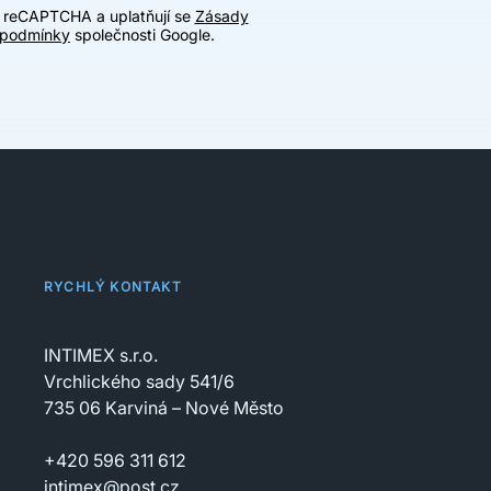
u reCAPTCHA a uplatňují se
Zásady
 podmínky
společnosti Google.
RYCHLÝ KONTAKT
INTIMEX s.r.o.
Vrchlického sady 541/6
735 06 Karviná – Nové Město
+420 596 311 612
intimex@post.cz