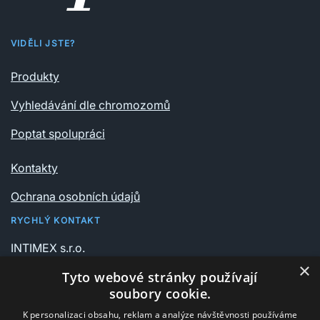
VIDĚLI JSTE?
Produkty
Vyhledávání dle chromozomů
Poptat spolupráci
Kontakty
Ochrana osobních údajů
RYCHLÝ KONTAKT
INTIMEX s.r.o.
Vrchlického sady 541/6
×
Tyto webové stránky používají
735 06 Karviná – Nové Město
soubory cookie.
K personalizaci obsahu, reklam a analýze návštěvnosti používáme
+420 596 311 612