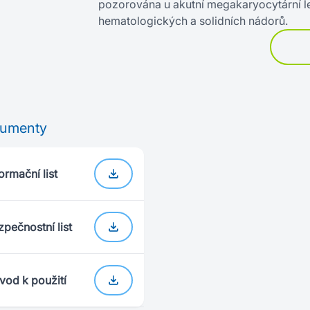
pozorována u akutní megakaryocytární l
hematologických a solidních nádorů.
umenty
ormační list
zpečnostní list
vod k použití