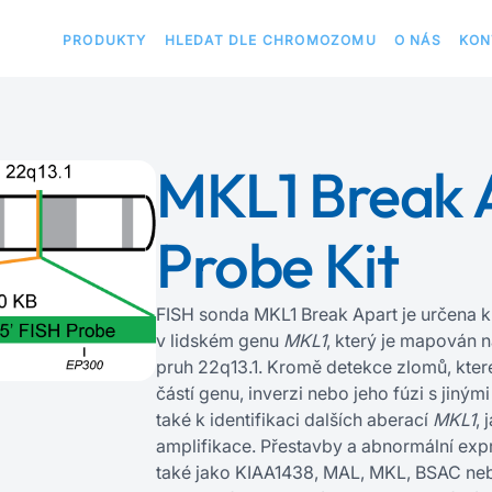
PRODUKTY
HLEDAT DLE CHROMOZOMU
O NÁS
KON
MKL1 Break 
Probe Kit
FISH sonda MKL1 Break Apart je určena k
v lidském genu
MKL1
, který je mapován
pruh 22q13.1. Kromě detekce zlomů, kter
částí genu, inverzi nebo jeho fúzi s jiným
také k identifikaci dalších aberací
MKL1
, 
amplifikace. Přestavby a abnormální ex
také jako KIAA1438, MAL, MKL, BSAC neb