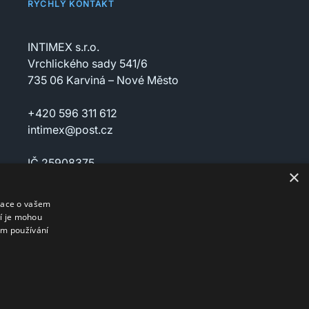
RYCHLÝ KONTAKT
INTIMEX s.r.o.
Vrchlického sady 541/6
735 06 Karviná – Nové Město
+420 596 311 612
intimex@post.cz
IČ 25908375
×
DIČ CZ25908375
mace o vašem
ří je mohou
em používání