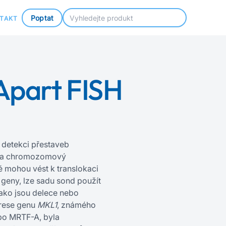
Poptat
TAKT
Apart FISH
 detekci přestaveb
 na chromozomový
é mohou vést k translokaci
i geny, lze sadu sond použít
jako jsou delece nebo
prese genu
MKL1
, známého
o MRTF‍-‍A, byla