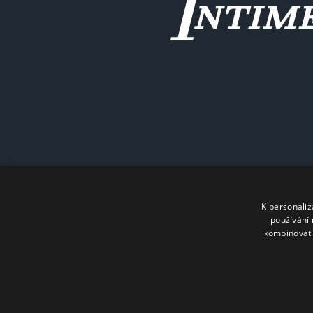
K personali
používání 
kombinovat 