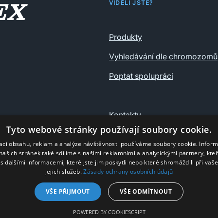
VIDĚLI JSTE?
Produkty
Vyhledávání dle chromozomů
Poptat spolupráci
Kontakty
Tyto webové stránky používají soubory cookie.
Ochrana osobních údajů
zaci obsahu, reklam a analýze návštěvnosti používáme soubory cookie. Infor
našich stránek také sdílíme s našimi reklamními a analytickými partnery, kte
s dalšími informacemi, které jste jim poskytli nebo které shromáždili při vaš
jejich služeb.
Zásady ochrany osobních údajů
VŠE PŘIJMOUT
VŠE ODMÍTNOUT
© Nyro 2025
POWERED BY COOKIESCRIPT