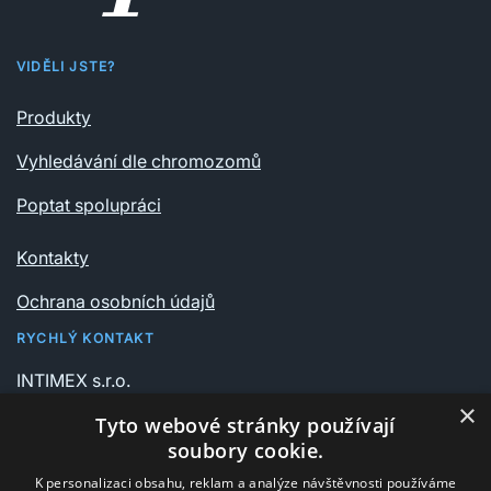
VIDĚLI JSTE?
Produkty
Vyhledávání dle chromozomů
Poptat spolupráci
Kontakty
Ochrana osobních údajů
RYCHLÝ KONTAKT
INTIMEX s.r.o.
Vrchlického sady 541/6
×
Tyto webové stránky používají
735 06 Karviná – Nové Město
soubory cookie.
K personalizaci obsahu, reklam a analýze návštěvnosti používáme
+420 596 311 612