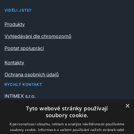
VIDĚLI JSTE?
Produkty
Vyhledávání dle chromozomů
Poptat spolupráci
Kontakty
Ochrana osobních údajů
RYCHLÝ KONTAKT
INTIMEX s.r.o.
Vrchlického sady 541/6
×
Tyto webové stránky používají
735 06 Karviná – Nové Město
soubory cookie.
K personalizaci obsahu, reklam a analýze návštěvnosti používáme
+420 596 311 612
soubory cookie. Informace o vašem používání našich stránek také
intimex@post.cz