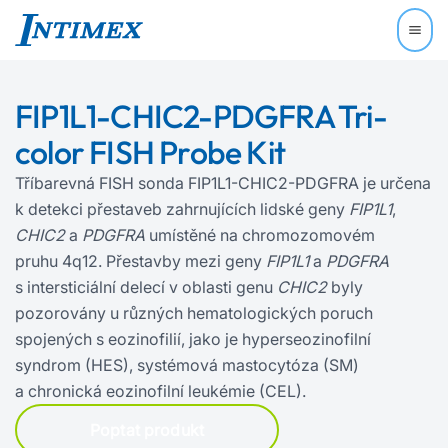
FIP1L1-CHIC2-PDGFRA Tri-
color FISH Probe Kit
Tříbarevná FISH sonda FIP1L1-CHIC2-PDGFRA je určena
k detekci přestaveb zahrnujících lidské geny
FIP1L1
,
CHIC2
a
PDGFRA
umístěné na chromozomovém
pruhu 4q12. Přestavby mezi geny
FIP1L1
a
PDGFRA
s intersticiální delecí v oblasti genu
CHIC2
byly
pozorovány u různých hematologických poruch
spojených s eozinofilií, jako je hyperseozinofilní
syndrom (HES), systémová mastocytóza (SM)
a chronická eozinofilní leukémie (CEL).
Poptat produkt