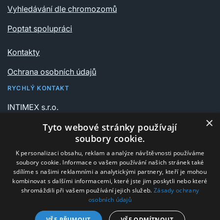
Vyhledávání dle chromozomů
Poptat spolupráci
Kontakty
Ochrana osobních údajů
RYCHLÝ KONTAKT
INTIMEX s.r.o.
Vrchlického sady 541/6
×
Tyto webové stránky používají
735 06 Karviná – Nové Město
soubory cookie.
K personalizaci obsahu, reklam a analýze návštěvnosti používáme
+420 596 311 612
soubory cookie. Informace o vašem používání našich stránek také
intimex@post.cz
sdílíme s našimi reklamními a analytickými partnery, kteří je mohou
kombinovat s dalšími informacemi, které jste jim poskytli nebo které
IČ 25908375
shromáždili při vašem používání jejich služeb.
Zásady ochrany
osobních údajů
DIČ CZ25908375
VŠE PŘIJMOUT
VŠE ODMÍTNOUT