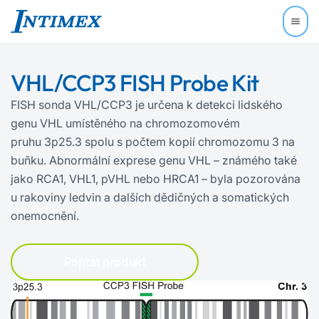
VHL/CCP3 FISH Probe Kit
FISH sonda VHL/CCP3 je určena k detekci lidského
genu VHL umístěného na chromozomovém
pruhu 3p25.3 spolu s počtem kopií chromozomu 3 na
buňku. Abnormální exprese genu VHL – známého také
jako RCA1, VHL1, pVHL nebo HRCA1 – byla pozorována
u rakoviny ledvin a dalších dědičných a somatických
onemocnění.
Poptat produkt