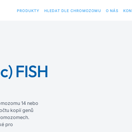
PRODUKTY
HLEDAT DLE CHROMOZOMU
O NÁS
KON
c) FISH
hromozomu 14 nebo
počtu kopií genů
hromozomech.
ké pro