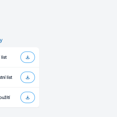
y
list
ní list
užití