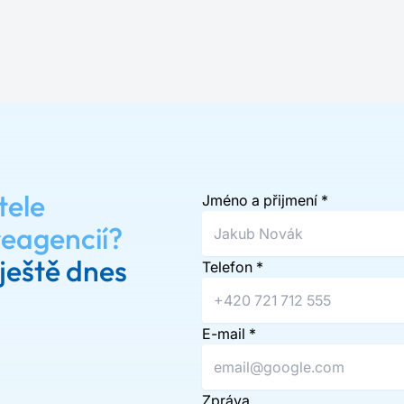
tele
Jméno a přijmení
*
reagencií?
ještě dnes
Telefon
*
E-mail
*
Zpráva