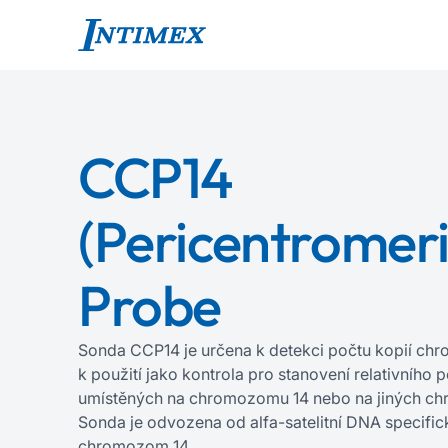
CCP14
(Pericentromeri
Probe
Sonda CCP14 je určena k detekci počtu kopií c
k použití jako kontrola pro stanovení relativního 
umístěných na chromozomu 14 nebo na jiných c
Sonda je odvozena od alfa‍-‍satelitní DNA specific
chromozom 14.