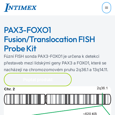
PAX3-FOXO1
Fusion/Translocation FISH
Probe Kit
Fúzní FISH sonda PAX3-FOXO1 je určena k detekci
přestaveb mezi lidskými geny PAX3 a FOXO1, které se
nacházejí na chromozomovém pruhu 2q36.1 a 13q14.11.
Poptat produkt