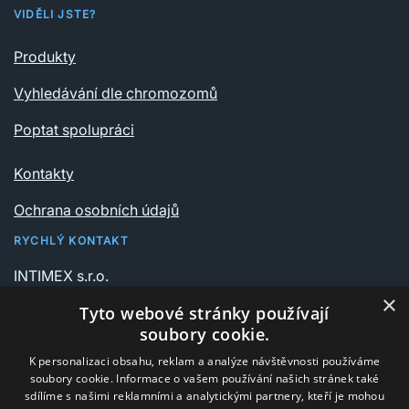
VIDĚLI JSTE?
Produkty
Vyhledávání dle chromozomů
Poptat spolupráci
Kontakty
Ochrana osobních údajů
RYCHLÝ KONTAKT
INTIMEX s.r.o.
Vrchlického sady 541/6
×
Tyto webové stránky používají
735 06 Karviná – Nové Město
soubory cookie.
K personalizaci obsahu, reklam a analýze návštěvnosti používáme
+420 596 311 612
soubory cookie. Informace o vašem používání našich stránek také
intimex@post.cz
sdílíme s našimi reklamními a analytickými partnery, kteří je mohou