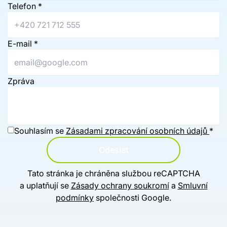
Telefon
*
E-mail
*
Zpráva
Souhlasím se
Zásadami zpracování osobních údajů
*
Odeslat
Tato stránka je chráněna službou reCAPTCHA
a uplatňují se
Zásady ochrany soukromí
a
Smluvní
podmínky
společnosti Google.