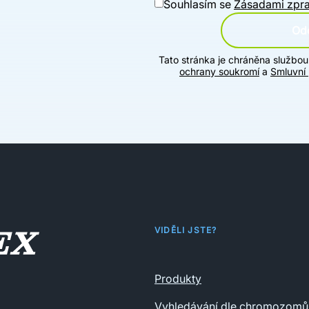
Souhlasím se
Zásadami zpra
Ode
Tato stránka je chráněna službo
ochrany soukromí
a
Smluvní
VIDĚLI JSTE?
Produkty
Vyhledávání dle chromozomů