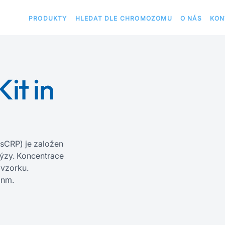
PRODUKTY
HLEDAT DLE CHROMOZOMU
O NÁS
KON
it in
(hsCRP) je založen
ýzy. Koncentrace
 vzorku.
 nm.