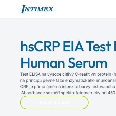
hsCRP EIA Test K
Human Serum
Test ELISA na vysoce citlivý C‍-‍reaktivní protein 
na principu pevné fáze enzymatického imunoanal
CRP je přímo úměrná intenzitě barvy testovaného
Absorbance se měří spektrofotometricky při 450
Poptat produkt