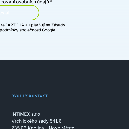
cování osobních údajů
*
slat
u reCAPTCHA a uplatňují se
Zásady
 podmínky
společnosti Google.
RYCHLÝ KONTAKT
INTIMEX s.r.o.
Vrchlického sady 541/6
735 06 Karviná – Nové Město