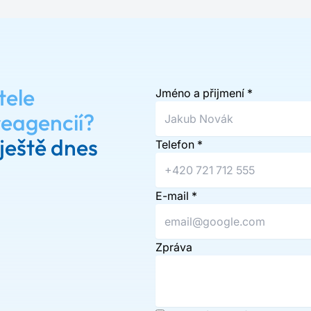
tele
Jméno a přijmení
*
reagencií?
ještě dnes
Telefon
*
E-mail
*
Zpráva