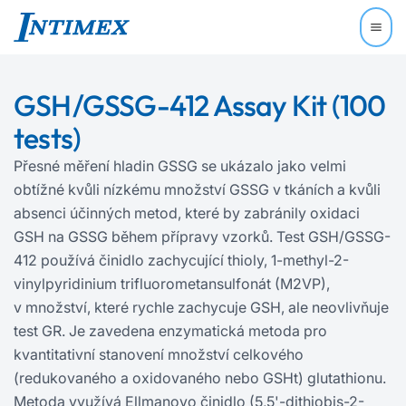
GSH/GSSG-412 Assay Kit (100
tests)
Přesné měření hladin GSSG se ukázalo jako velmi
obtížné kvůli nízkému množství GSSG v tkáních a kvůli
absenci účinných metod, které by zabránily oxidaci
GSH na GSSG během přípravy vzorků. Test GSH/GSSG-
412 používá činidlo zachycující thioly, 1-methyl-2-
vinylpyridinium trifluorometansulfonát (M2VP),
v množství, které rychle zachycuje GSH, ale neovlivňuje
test GR. Je zavedena enzymatická metoda pro
kvantitativní stanovení množství celkového
(redukovaného a oxidovaného nebo GSHt) glutathionu.
Metoda využívá Ellmanovo činidlo (5,5'-dithiobis-2-