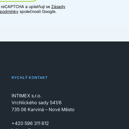
u reCAPTCHA a uplatňují se
Zásady
 podmínky
společnosti Google.
RYCHLÝ KONTAKT
INTIMEX s.r.o.
Vrchlického sady 541/6
735 06 Karviná – Nové Město
+420 596 311 612