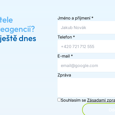
tele
Jméno a přijmení
*
reagencií?
ještě dnes
Telefon
*
E-mail
*
Zpráva
Souhlasím se
Zásadami zpra
Ode