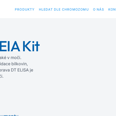
PRODUKTY
HLEDAT DLE CHROMOZOMU
O NÁS
KON
EIA Kit
také v moči.
dace bílkovin,
prava DT ELISA je
i.