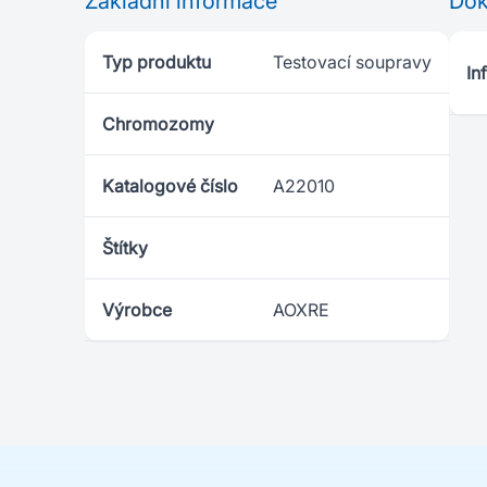
Základní informace
Do
Typ produktu
Testovací soupravy
In
Chromozomy
Katalogové číslo
A22010
Štítky
Výrobce
AOXRE