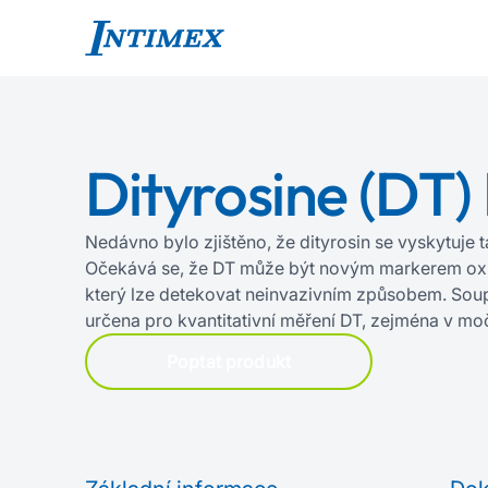
Dityrosine (DT) 
Nedávno bylo zjištěno, že dityrosin se vyskytuje 
Očekává se, že DT může být novým markerem oxi
který lze detekovat neinvazivním způsobem. Sou
určena pro kvantitativní měření DT, zejména v moč
Poptat produkt