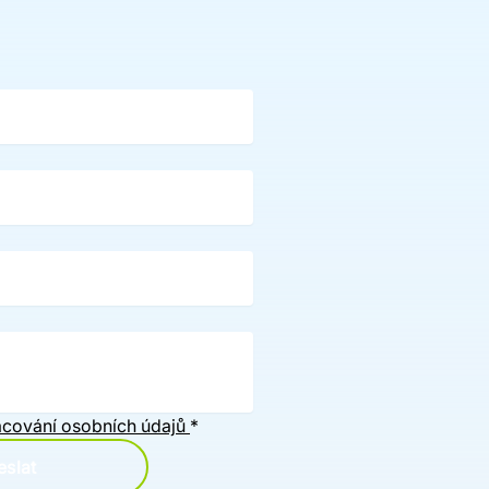
cování osobních údajů
*
slat