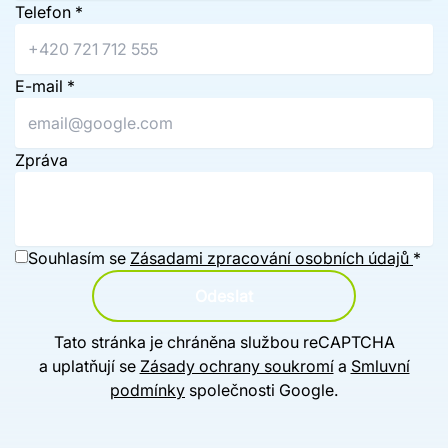
Telefon
*
E-mail
*
Zpráva
Souhlasím se
Zásadami zpracování osobních údajů
*
Odeslat
Tato stránka je chráněna službou reCAPTCHA
a uplatňují se
Zásady ochrany soukromí
a
Smluvní
podmínky
společnosti Google.